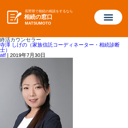
長野県で相続の相談をするなら
相続の窓口
MATSUMOTO
終活カウンセラー
寺澤 しげの（家族信託コーディネーター・相続診断
士）
atf
|
2019年7月30日