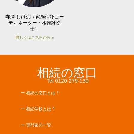
寺澤 しげの（家族信託コー
ディネーター・相続診断
士）
詳しくはこちらから »
相続の窓口
Tel 0120-279-130
ー 相続の窓口とは？
ー 相続学校とは？
ー 専門家の一覧