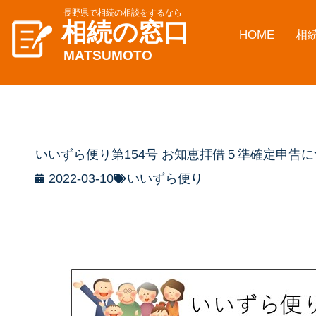
長野県で相続の相談をするなら
相続の窓口
HOME
相
MATSUMOTO
いいずら便り第154号 お知恵拝借５準確定申告
2022-03-10
いいずら便り